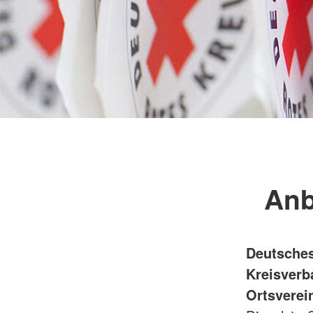
Anb
Deutsches
Kreisverb
Ortsverei