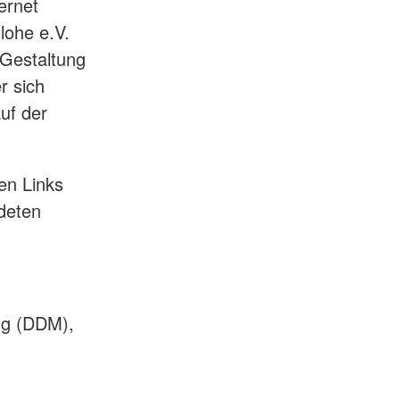
ernet
lohe e.V.
e Gestaltung
r sich
auf der
en Links
ldeten
ng (DDM),