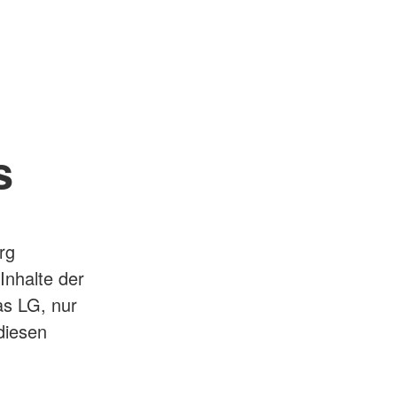
s
rg
Inhalte der
as LG, nur
diesen