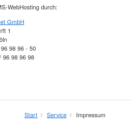
S-WebHosting durch:
net GmbH
ft 1
öln
 96 98 96 - 50
/ 96 98 96 98
Start
Service
Impressum