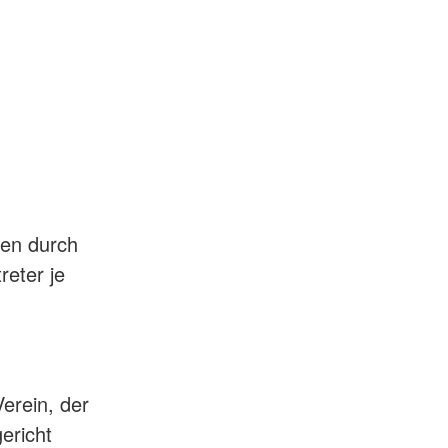
ten durch
reter je
erein, der
ericht