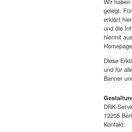
Wir haben 
gelegt. Fü
erklärt hie
und die Inh
hiermit aus
Homepage u
Diese Erkl
und für al
Banner und
Gestaltun
DRK-Servi
12205 Berl
Kontakt: