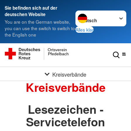
Sie befinden sich auf der
Sprache wechseln zu
deutschen Website
You are on the German website,
you can use the switch to switch to
Alles klar
the English one
Ortsverein
Pfedelbach
Kreisverbände
Kreisverbände
Lesezeichen -
Servicetelefon