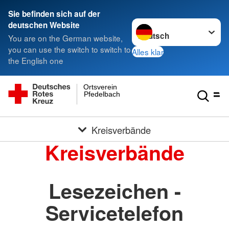
Sie befinden sich auf der
Sprache wechseln zu
deutschen Website
You are on the German website,
you can use the switch to switch to
Alles klar
the English one
Ortsverein
Pfedelbach
Kreisverbände
Kreisverbände
Lesezeichen -
Servicetelefon