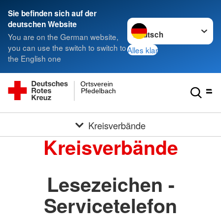
Sie befinden sich auf der
Sprache wechseln zu
deutschen Website
You are on the German website,
you can use the switch to switch to
Alles klar
the English one
Ortsverein
Pfedelbach
Kreisverbände
Kreisverbände
Lesezeichen -
Servicetelefon