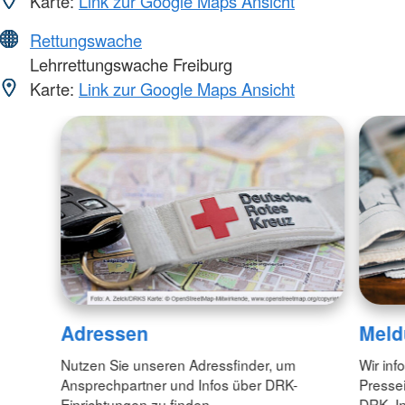
Karte:
Link zur Google Maps Ansicht
Rettungswache
Lehrrettungswache Freiburg
Karte:
Link zur Google Maps Ansicht
Adressen
Meld
Nutzen Sie unseren Adressfinder, um
Wir inf
Ansprechpartner und Infos über DRK-
Pressei
Einrichtungen zu finden.
DRK. In