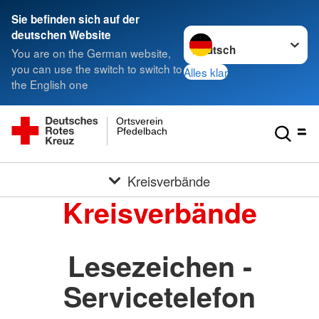
Sie befinden sich auf der
Sprache wechseln zu
deutschen Website
You are on the German website,
you can use the switch to switch to
Alles klar
the English one
Ortsverein
Pfedelbach
Kreisverbände
Kreisverbände
Lesezeichen -
Servicetelefon