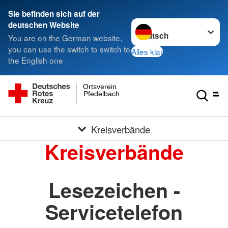
Sie befinden sich auf der
Sprache wechseln zu
deutschen Website
You are on the German website,
you can use the switch to switch to
Alles klar
the English one
Ortsverein
Pfedelbach
Kreisverbände
Kreisverbände
Lesezeichen -
Servicetelefon