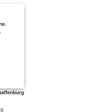
ne.
.
haffenburg
rg