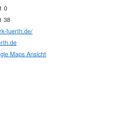
1 0
1 38
rk-fuerth.de/
rth.de
ogle Maps Ansicht