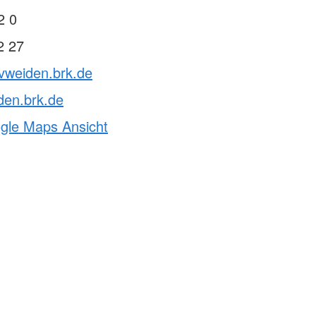
2 0
2 27
vweiden.brk.de
den.brk.de
ogle Maps Ansicht