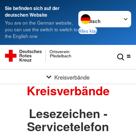
Sie befinden sich auf der
Sprache wechseln zu
deutschen Website
You are on the German website,
you can use the switch to switch to
Alles klar
the English one
Ortsverein
Pfedelbach
Kreisverbände
Kreisverbände
Lesezeichen -
Servicetelefon