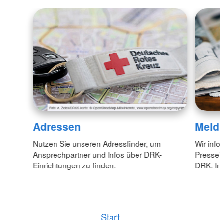
Adressen
Meld
Nutzen Sie unseren Adressfinder, um
Wir inf
Ansprechpartner und Infos über DRK-
Pressei
Einrichtungen zu finden.
DRK. In
Start